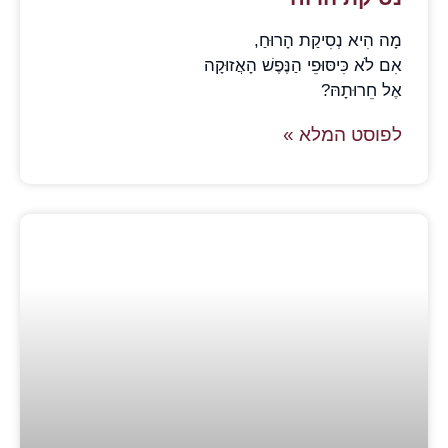
מָה הִיא נְסִיקַת הָרוּחַ,
אִם לֹא כִּיסּוּפֵי הַנֶּפֶשׁ הָאֲזוּקָה
אֶל חֵרוּתָהּ?
לפוסט המלא »