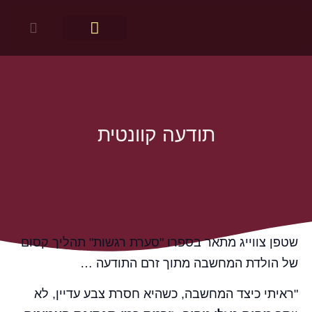
מפגשי שיח
יצירת קשר
מדע הרוח
חלונות לתודעה – הספר
מחקר החשיבה
תודעה קוונטית
שטפן צווייג מתאר בספרו "סערת רגשות" תהליך קסום
של הולדת המחשבה מתוך זרם התודעה …
"ראיתי כיצד המחשבה, כשהיא חסרת צבע עדיין, לא