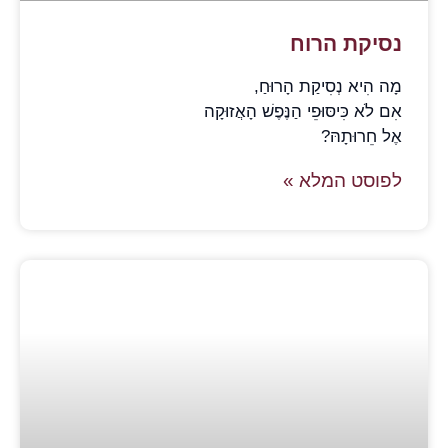
נסיקת הרוח
מָה הִיא נְסִיקַת הָרוּחַ,
אִם לֹא כִּיסּוּפֵי הַנֶּפֶשׁ הָאֲזוּקָה
אֶל חֵרוּתָהּ?
לפוסט המלא »