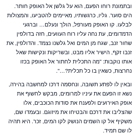
ובתמונת רוחו הפעם, הוא על גלשן אל האופק חותר.
הים סוער. גליו, כרגשותיו, מאיימים להטביעו, והמצולות
לבלעו. קו האופק מעורפל, הולך ונעלם… וברגעי
הדמדומים, עת נחה עליו רוח העוועים, חזה בדולפין
שחור זנב, שגח מן המים ואל גלשנו נצמד. והדולפין, את
זנבו זקף, הישיר אליו מבט, ובשריקות ונקישות שאל
אותו נוקבות: "מה התכלית לחתור אל האופק בכזו
נחרצות, כשאין בו כל תכלית?…".
ובאין לו לפתע תשובה, ונחסמה דרכו למחשבה בהירה,
נשא זו הפעם את עיניו למרומים, מבקש לחשוף את
אופק האירועים ולפענח את סודות הכוכבים, אלו
שהצליבו את דרכם והבטיחו את מיזוגם. ובעמדו שם,
משקיף אל קו השמים הנושק לקו המים, זכר. היא תהיה
לו שם תמיד.