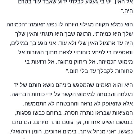
אל האין. יש בי געגוע לבלתי ידוע שאבד עוד בטרם
היה."
הוא נמלא תקווה מגילוי היותה לו נפש תאומה: "הכמיהה
שלך היא כמיהתי, התוגה שבך היא תוגתי והאין שלך
היה עד אתמול האין שלי ולא עוד. אני נוגע בך במילים,
ונאספים בי לפתע כוחותיי לצאת מתוך השורות אל
מימוש הכמיהה, אל ריחוק מתוגה, אל זרועות בי
פתוחות לקבלך עד בלי תום."
היא והוא האמינו שהמפגש ביניהם נושא חותם של יד
נעלמה והבטחה למימוש הקשר על ידי כוחות הבריאה.
אלא שהאופק לא נראה וההבטחה לא התממשה.
המציאות שבראו נותרה חסרה. ברוחם כבשו פסגות,
בנפשם השיגו אחדות, אך גופם נותר מיותם. הם טרם
נפגשו. "אני מנהל איתך, בימים ארוכים, רומן וירטואלי,