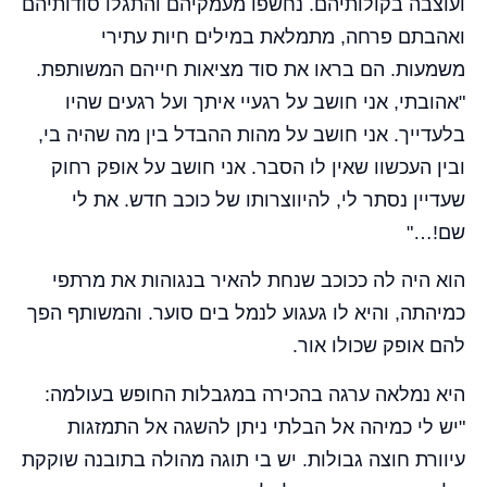
ועוצבה בקולותיהם. נחשפו מעמקיהם והתגלו סודותיהם
ואהבתם פרחה, מתמלאת במילים חיות עתירי
משמעות. הם בראו את סוד מציאות חייהם המשותפת.
"אהובתי, אני חושב על רגעיי איתך ועל רגעים שהיו
בלעדייך. אני חושב על מהות ההבדל בין מה שהיה בי,
ובין העכשוו שאין לו הסבר. אני חושב על אופק רחוק
שעדיין נסתר לי, להיווצרותו של כוכב חדש. את לי
שם!…"
הוא היה לה ככוכב שנחת להאיר בנגוהות את מרתפי
כמיהתה, והיא לו געגוע לנמל בים סוער. והמשותף הפך
להם אופק שכולו אור.
היא נמלאה ערגה בהכירה במגבלות החופש בעולמה:
"יש לי כמיהה אל הבלתי ניתן להשגה אל התמזגות
עיוורת חוצה גבולות. יש בי תוגה מהולה בתובנה שוקקת