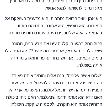
הם ריחפו בין כוכבים ומילים, בין פנטזיה לנבואה ובין
מגע דמיוני לתשוקה למגע אנושי.
הוא אמן ויוצר הרואה נסתרות, היא מדענית השוקקת אל
הנצורות
.
הוא חופשי, היא אסורה, ויחסיהם הותוו
בהתאמה. אלא שלכוכבים היתה עבורם תוכנית סדורה.
הכול החל ברגע בו קלטה עינו את מבע פניה, תמונה
שצצה לפניו באקראי, אז ידע! "מה ידעת?", לא הניחה לו
בימים הבאים… אך תשובתו רפרפה וחמקה, מותירה
אותה בשאלה.
"שלום אישה עלומה", פנה אליה והותיר אותה פעורת
פה. כיצד ידע את דבר כמיהתה לנעלם? מה משמעות
הפנייה התמוהה ישירות אל עולמה, המעורפל אף לה?
האם יודע הוא אותה ידיעה שבעלמא? האם ניחן ביכולת
הרוחית אותה היא חוקרת, ולקסמיה שוקקת, היכולת