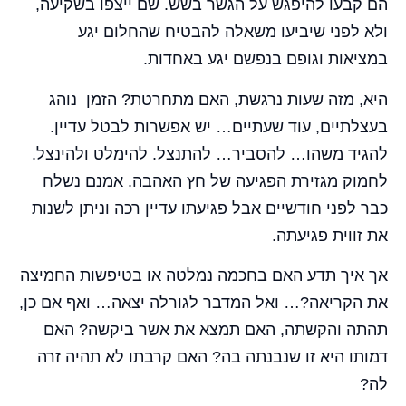
הם קבעו להיפגש על הגשר בשש. שם ייצפו בשקיעה,
ולא לפני שיביעו משאלה להבטיח שהחלום יגע
במציאות וגופם בנפשם יגע באחדות.
היא, מזה שעות נרגשת, האם מתחרטת? הזמן נוהג
בעצלתיים, עוד שעתיים… יש אפשרות לבטל עדיין.
להגיד משהו… להסביר… להתנצל. להימלט ולהינצל.
לחמוק מגזירת הפגיעה של חץ האהבה. אמנם נשלח
כבר לפני חודשיים אבל פגיעתו עדיין רכה וניתן לשנות
את זווית פגיעתה.
אך איך תדע האם בחכמה נמלטה או בטיפשות החמיצה
את הקריאה?… ואל המדבר לגורלה יצאה… ואף אם כן,
תהתה והקשתה, האם תמצא את אשר ביקשה? האם
דמותו היא זו שנבנתה בה? האם קרבתו לא תהיה זרה
לה?