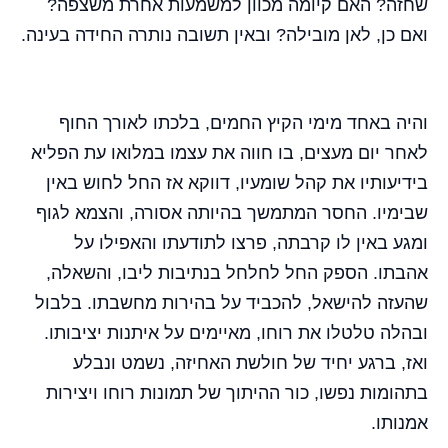
שחזה? האם קיומה מכוון למשמעות אחרת משצפה?
ואם כן, לאן מובילה? ובאין תשובה נותרה החידה בעינה.
והיה באחד מימי הקיץ החמים, בלכתו לאורך החוף
לאחר יום מעצים, בו חווה את עצמו במלואו עת הפליא
בידיעותיו את קהל שומעיו, דווקא אז החל לחוש באין
שבימיו. החסר המתמשך בהיותה אסורה, והצמא לגוף
ומגע באין לו קרבתה, פרצו לתודעתו והאפילו על
אהבתו. הספק החל לחלחל בנתיבות ליבו, והשאלה,
שהעזה להישאל, להכביד על בהירות מחשבתו. בלבול
ובהלה טלטלו את רוחו, מאיימים על איתנות יציבותו.
ואז, ברגע יחיד של חולשת האחיזה, נשמט ונבלע
בתהומות נפשו, כור ההיתוך של תמונות רוחו ויצירות
אמנותו.