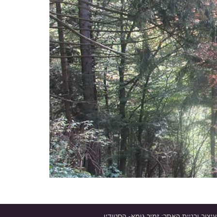
עיצוב ובניית האתר:
זמיר גומא- הסטודיו