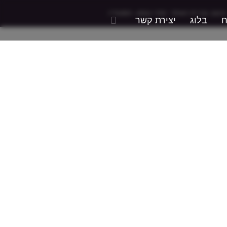
עיצוב ובניית האתר:
זמיר גומא- הסטודיו
ח
בלוג
יצירת קשר