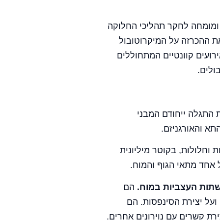
סטיוארט המרוף ((Hameroff, נוירולוג ומומחה לחקר תהליכי החלוקה
ת ההכרזה על המיקרוטובול
ועים קוונטיים המתחוללים
ולים.
 התגלה ייחודם המבני
תא והאורגניזם.
ת וחלולות, בקוטר מיליונית
ל אחד מתאי הגוף והמוח.
רשתות העצביות במוח.
הם
ועל יצירת הסינפסות. הם
ת קשרים עם נוירונים אחרים.