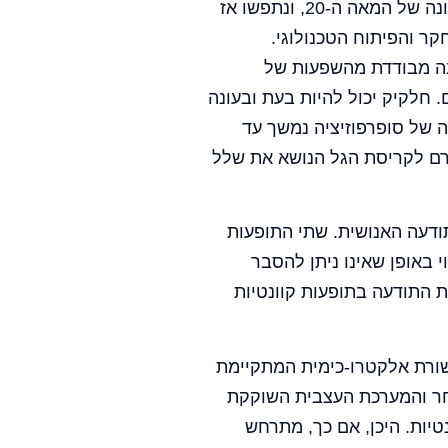
העולם הקוונטי, שגילוייו הראשונים מיוחסים למחצית הראשונה של המאה ה-20, ונתפשו אז
קר והפיתוח הטכנולוגי.
בה מבודדת מהשפעות של
. חלקיק יכול להיות בעת ובעונה
ה של סופרפוזיציה נמשך עד
ורם לקריסת הגל הנושא את שלל
תודעה האנושית. שתי התופעות
י באופן שאינו ניתן להסבר
ת התודעה בתופעות קוונטיות
שורת אלקטרו-כימית המתקיימת
מאחר והמערכת העצבית השוקקת
טיות. היכן, אם כך, מתרחש