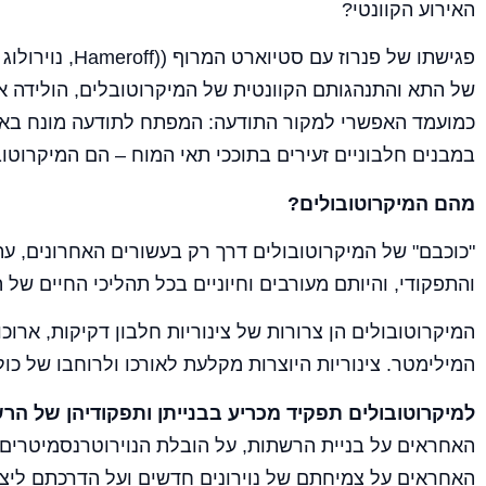
האירוע הקוונטי?
פגישתו של פנרוז עם 
של התא והתנהגותם הקוונטית של המיקרוטובלים, הולידה א
כמועמד האפשרי למקור התודעה: המפתח לתודעה מונח באיר
במבנים חלבוניים זעירים בתוככי תאי המוח – הם המיקרוטוב
מהם המיקרוטובולים?
"כוכבם" של המיקרוטובולים דרך רק בעשורים האחרונים, עת
והתפקודי, והיותם מעורבים וחיוניים בכל תהליכי החיים של ה
המיקרוטובולים הן צרורות של צינוריות חלבון דקיקות, ארוכו
המילימטר. צינוריות היוצרות מקלעת לאורכו ולרוחבו של כו
למיקרוטובולים תפקיד מכריע בבנייתן ותפקודיהן של ה
האחראים על בניית הרשתות, על הובלת הנוירוטרנסמיטרים 
האחראים על צמיחתם של נוירונים חדשים ועל הדרכתם ליציר