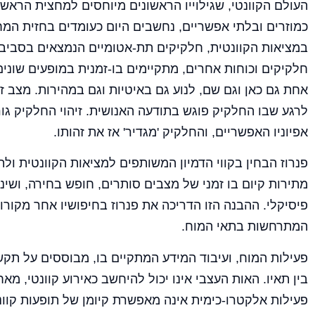
כמוזרים ובלתי אפשריים, נחשבים היום כעומדים בחזית המח
במציאות הקוונטית, חלקיקים תת-אטומיים הנמצאים בסבי
חלקיקים וכוחות אחרים, מתקיימים בו-זמנית במופעים שונים
אחת גם כאן וגם שם, לנוע גם באיטיות וגם במהירות. מצב ז
לרגע שבו החלקיק פוגש בתודעה האנושית. זיהוי החלקיק ג
אפיוניו האפשריים, והחלקיק 'מגדיר' אז את זהותו.
פנרוז הבחין בקווי הדמיון המשותפים למציאות הקוונטית ול
מתירות קיום בו זמני של מצבים סותרים, חופש בחירה, ושינו
פיסיקלי. ההבנה הזו הדריכה את פנרוז בחיפושיו אחר מקורו
המתרחשות בתאי המוח.
פעילות המוח, ועיבוד המידע המתקיים בו, מבוססים על תק
בין תאיו. האות העצבי אינו יכול להיחשב כאירוע קוונטי, 
פעילות אלקטרו-כימית אינה מאפשרת קיומן של תופעות קוונ